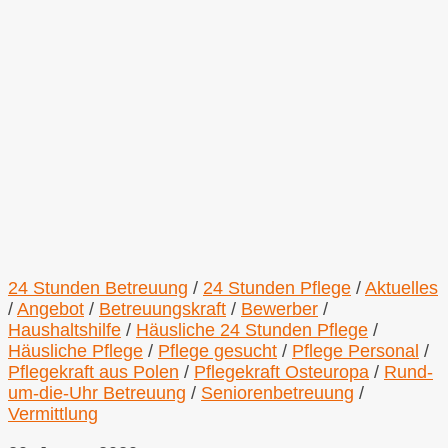
24 Stunden Betreuung
/
24 Stunden Pflege
/
Aktuelles
/
Angebot
/
Betreuungskraft
/
Bewerber
/
Haushaltshilfe
/
Häusliche 24 Stunden Pflege
/
Häusliche Pflege
/
Pflege gesucht
/
Pflege Personal
/
Pflegekraft aus Polen
/
Pflegekraft Osteuropa
/
Rund-
um-die-Uhr Betreuung
/
Seniorenbetreuung
/
Vermittlung