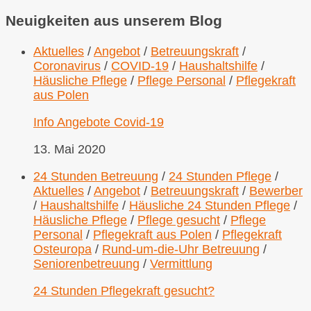
Neuigkeiten aus unserem Blog
Aktuelles
/
Angebot
/
Betreuungskraft
/
Coronavirus
/
COVID-19
/
Haushaltshilfe
/
Häusliche Pflege
/
Pflege Personal
/
Pflegekraft
aus Polen
Info Angebote Covid-19
13. Mai 2020
24 Stunden Betreuung
/
24 Stunden Pflege
/
Aktuelles
/
Angebot
/
Betreuungskraft
/
Bewerber
/
Haushaltshilfe
/
Häusliche 24 Stunden Pflege
/
Häusliche Pflege
/
Pflege gesucht
/
Pflege
Personal
/
Pflegekraft aus Polen
/
Pflegekraft
Osteuropa
/
Rund-um-die-Uhr Betreuung
/
Seniorenbetreuung
/
Vermittlung
24 Stunden Pflegekraft gesucht?