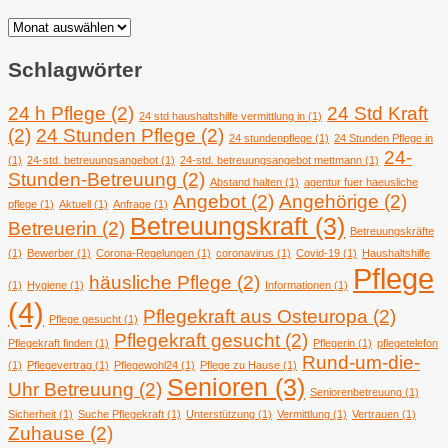
Archiv
Schlagwörter
24 h Pflege
(2)
24 Std Kraft
24 std haushaltshilfe vermittlung in
(1)
(2)
24 Stunden Pflege
(2)
24 stundenpflege
(1)
24 Stunden Pflege in
24-
(1)
24-std. betreuungsangebot
(1)
24-std. betreuungsangebot mettmann
(1)
Stunden-Betreuung
(2)
Abstand halten
(1)
agentur fuer haeusliche
Angebot
(2)
Angehörige
(2)
pflege
(1)
Aktuell
(1)
Anfrage
(1)
Betreuungskraft
(3)
Betreuerin
(2)
Betreuungskräfte
(1)
Bewerber
(1)
Corona-Regelungen
(1)
coronavirus
(1)
Covid-19
(1)
Haushaltshilfe
Pflege
häusliche Pflege
(2)
(1)
Hygiene
(1)
Informationen
(1)
(4)
Pflegekraft aus Osteuropa
(2)
Pflege gesucht
(1)
Pflegekraft gesucht
(2)
Pflegekraft finden
(1)
Pflegerin
(1)
pflegetelefon
Rund-um-die-
(1)
Pflegevertrag
(1)
Pflegewohl24
(1)
Pflege zu Hause
(1)
Senioren
(3)
Uhr Betreuung
(2)
Seniorenbetreuung
(1)
Sicherheit
(1)
Suche Pflegekraft
(1)
Unterstützung
(1)
Vermittlung
(1)
Vertrauen
(1)
Zuhause
(2)