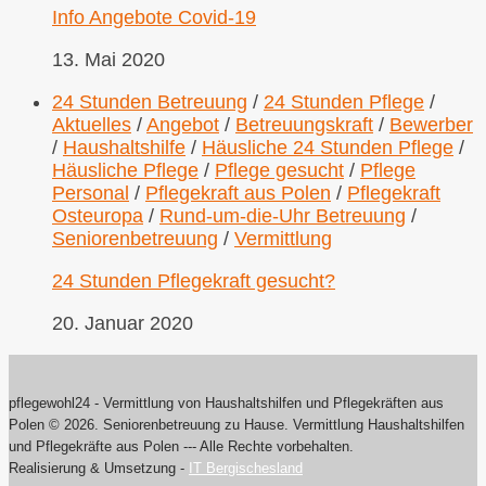
Info Angebote Covid-19
13. Mai 2020
24 Stunden Betreuung
/
24 Stunden Pflege
/
Aktuelles
/
Angebot
/
Betreuungskraft
/
Bewerber
/
Haushaltshilfe
/
Häusliche 24 Stunden Pflege
/
Häusliche Pflege
/
Pflege gesucht
/
Pflege
Personal
/
Pflegekraft aus Polen
/
Pflegekraft
Osteuropa
/
Rund-um-die-Uhr Betreuung
/
Seniorenbetreuung
/
Vermittlung
24 Stunden Pflegekraft gesucht?
20. Januar 2020
pflegewohl24 - Vermittlung von Haushaltshilfen und Pflegekräften aus
Polen © 2026. Seniorenbetreuung zu Hause. Vermittlung Haushaltshilfen
und Pflegekräfte aus Polen --- Alle Rechte vorbehalten.
Realisierung & Umsetzung -
IT Bergischesland