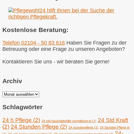
Kostenlose Beratung:
Telefon 02104 - 50 83 616
Haben Sie Fragen zu der
Betreuung oder eine Frage zu unseren Angeboten?
Kontaktieren Sie uns - wir beraten Sie gerne!
Archiv
Archiv
Schlagwörter
24 h Pflege
(2)
24 Std Kraft
24 std haushaltshilfe vermittlung in
(1)
(2)
24 Stunden Pflege
(2)
24 stundenpflege
(1)
24 Stunden Pflege in
24-