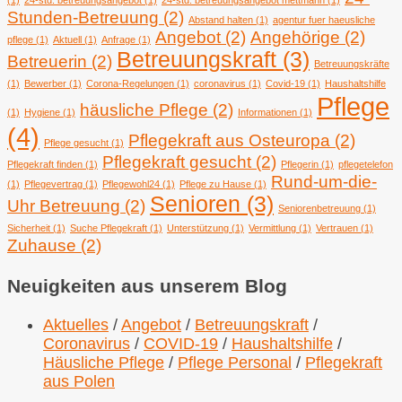
(1)
24-std. betreuungsangebot
(1)
24-std. betreuungsangebot mettmann
(1)
Stunden-Betreuung
(2)
Abstand halten
(1)
agentur fuer haeusliche
Angebot
(2)
Angehörige
(2)
pflege
(1)
Aktuell
(1)
Anfrage
(1)
Betreuungskraft
(3)
Betreuerin
(2)
Betreuungskräfte
(1)
Bewerber
(1)
Corona-Regelungen
(1)
coronavirus
(1)
Covid-19
(1)
Haushaltshilfe
Pflege
häusliche Pflege
(2)
(1)
Hygiene
(1)
Informationen
(1)
(4)
Pflegekraft aus Osteuropa
(2)
Pflege gesucht
(1)
Pflegekraft gesucht
(2)
Pflegekraft finden
(1)
Pflegerin
(1)
pflegetelefon
Rund-um-die-
(1)
Pflegevertrag
(1)
Pflegewohl24
(1)
Pflege zu Hause
(1)
Senioren
(3)
Uhr Betreuung
(2)
Seniorenbetreuung
(1)
Sicherheit
(1)
Suche Pflegekraft
(1)
Unterstützung
(1)
Vermittlung
(1)
Vertrauen
(1)
Zuhause
(2)
Neuigkeiten aus unserem Blog
Aktuelles
/
Angebot
/
Betreuungskraft
/
Coronavirus
/
COVID-19
/
Haushaltshilfe
/
Häusliche Pflege
/
Pflege Personal
/
Pflegekraft
aus Polen