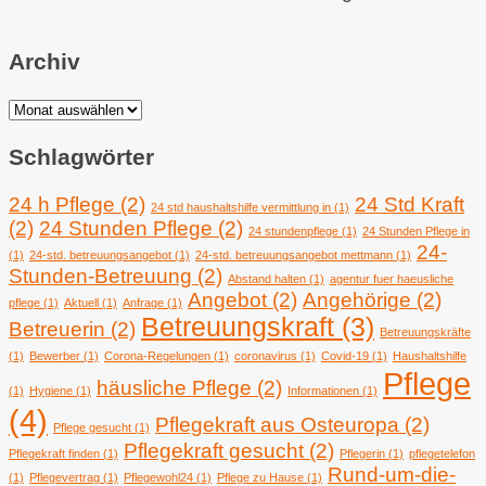
Archiv
Archiv
Schlagwörter
24 h Pflege
(2)
24 Std Kraft
24 std haushaltshilfe vermittlung in
(1)
(2)
24 Stunden Pflege
(2)
24 stundenpflege
(1)
24 Stunden Pflege in
24-
(1)
24-std. betreuungsangebot
(1)
24-std. betreuungsangebot mettmann
(1)
Stunden-Betreuung
(2)
Abstand halten
(1)
agentur fuer haeusliche
Angebot
(2)
Angehörige
(2)
pflege
(1)
Aktuell
(1)
Anfrage
(1)
Betreuungskraft
(3)
Betreuerin
(2)
Betreuungskräfte
(1)
Bewerber
(1)
Corona-Regelungen
(1)
coronavirus
(1)
Covid-19
(1)
Haushaltshilfe
Pflege
häusliche Pflege
(2)
(1)
Hygiene
(1)
Informationen
(1)
(4)
Pflegekraft aus Osteuropa
(2)
Pflege gesucht
(1)
Pflegekraft gesucht
(2)
Pflegekraft finden
(1)
Pflegerin
(1)
pflegetelefon
Rund-um-die-
(1)
Pflegevertrag
(1)
Pflegewohl24
(1)
Pflege zu Hause
(1)