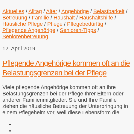
Aktuelles
/
Alltag
/
Alter
/
Angehörige
/
Belastbarkeit
/
Betreuung
/
Familie
/
Haushalt
/
Haushaltshilfe
/
Häusliche Pflege
/
Pflege
/
Pflegebedürftig
/
Pflegende Angehörige
/
Senioren-Tipps
/
Seniorenbetreuung
12. April 2019
Pflegende Angehörige kommen oft an die
Belastungsgrenzen bei der Pflege
Viele pflegende Angehörige kommen oft an ihre
Belastungsgrenzen bei der Pflege Ihrer Eltern oder
anderer Familienmitglieder. Sie und Ihre Familie
ziehen die häusliche Betreuung der Unterbringung in
einem Pflegeheim vor, weil diese Lebensform die...