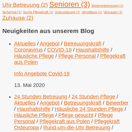
Senioren
(3)
Uhr Betreuung
(2)
Seniorenbetreuung
(1)
Sicherheit
(1)
Suche Pflegekraft
(1)
Unterstützung
(1)
Vermittlung
(1)
Vertrauen
(1)
Zuhause
(2)
Neuigkeiten aus unserem Blog
Aktuelles
/
Angebot
/
Betreuungskraft
/
Coronavirus
/
COVID-19
/
Haushaltshilfe
/
Häusliche Pflege
/
Pflege Personal
/
Pflegekraft
aus Polen
Info Angebote Covid-19
13. Mai 2020
24 Stunden Betreuung
/
24 Stunden Pflege
/
Aktuelles
/
Angebot
/
Betreuungskraft
/
Bewerber
/
Haushaltshilfe
/
Häusliche 24 Stunden Pflege
/
Häusliche Pflege
/
Pflege gesucht
/
Pflege
Personal
/
Pflegekraft aus Polen
/
Pflegekraft
Osteuropa
/
Rund-um-die-Uhr Betreuung
/